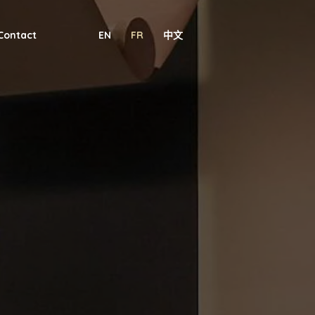
Contact
EN
FR
中文