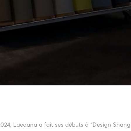
2024, Laedana a fait ses débuts à “Design Shang