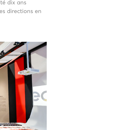
té dix ans
es directions en