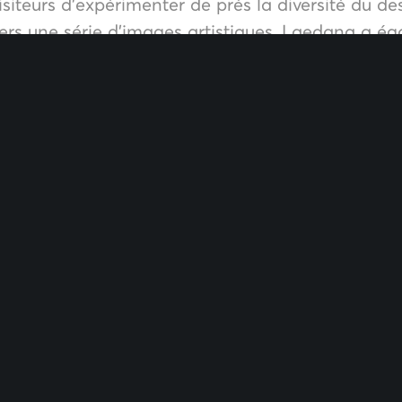
siteurs d’expérimenter de près la diversité du de
vers une série d’images artistiques, Laedana a é
s processus de fabrication uniques et son esthétiq
larité des matériaux en fibres micro-fine PU, ce q
ent répandue et a été salué par les designers CM