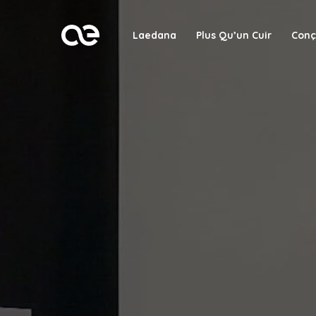
Laedana
Plus Qu’un Cuir
Conç