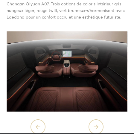
Changan Qiyuan A07. Trois options de coloris intérieur gris
nuageux léger, rouge twill, vert brumeux-s’harmonisent avec
Laedana pour un confort accru et une esthétique futuriste.